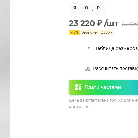
0
0
0
0
23 220 ₽
/шт
25 800
-
10
%
Экономия
2 580 ₽
Таблица размеров
Рассчитать доставк
Плати частями
Цена действительна только для ин
магазинах