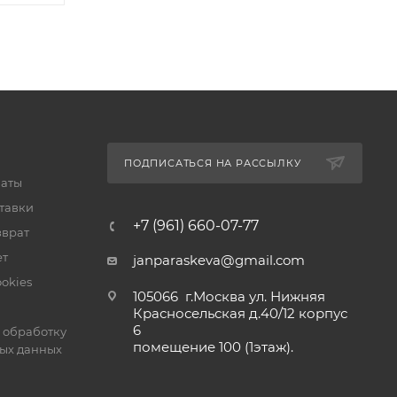
ПОДПИСАТЬСЯ НА РАССЫЛКУ
латы
тавки
+7 (961) 660-07-77
зврат
ет
janparaskeva@gmail.com
okies
105066 г.Москва ул. Нижняя
Красносельская д.40/12 корпус
6
 обработку
помещение 100 (1этаж).
ых данных