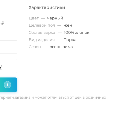
Характеристики
Цвет
—
черный
 ₽
Целевой пол
—
жен
Состав верха
—
100% хлопок
Вид изделия
—
Парка
Сезон
—
осень-зима
у
i
тернет-магазина и может отличаться от цен в розничных