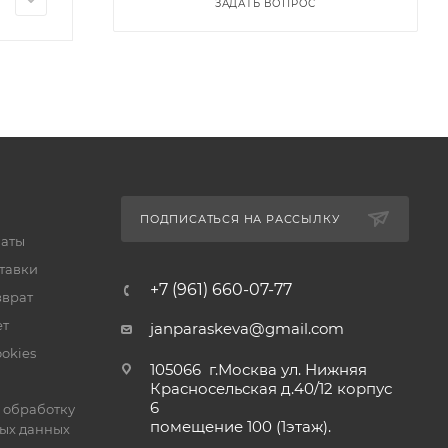
ЗАДАТЬ ВОПРОС
ПОДПИСАТЬСЯ НА РАССЫЛКУ
латы
тавки
+7 (961) 660-07-77
зврат
ет
janparaskeva@gmail.com
okies
105066 г.Москва ул. Нижняя
Красносельская д.40/12 корпус
6
 обработку
помещение 100 (1этаж).
ых данных