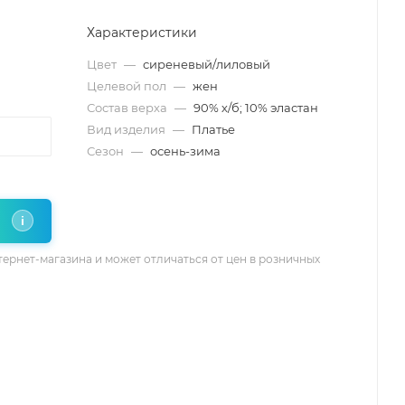
Характеристики
Цвет
—
сиреневый/лиловый
Целевой пол
—
жен
Состав верха
—
90% х/б; 10% эластан
Вид изделия
—
Платье
Сезон
—
осень-зима
i
тернет-магазина и может отличаться от цен в розничных