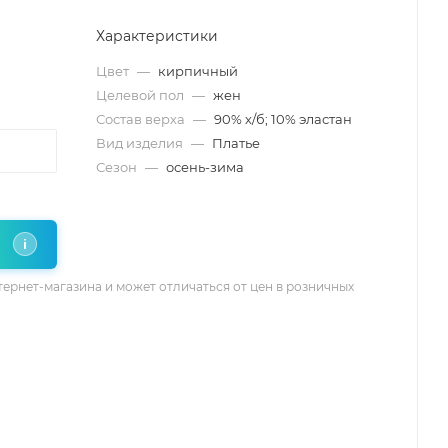
Характеристики
Цвет
—
кирпичный
Целевой пол
—
жен
Состав верха
—
90% х/б; 10% эластан
Вид изделия
—
Платье
Сезон
—
осень-зима
i
тернет-магазина и может отличаться от цен в розничных