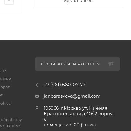
ЗАДАТЬ ВОПРОС
ПОДПИСАТЬСЯ НА РАССЫЛКУ
латы
тавки
+7 (961) 660-07-77
зврат
ет
janparaskeva@gmail.com
okies
105066 г.Москва ул. Нижняя
Красносельская д.40/12 корпус
6
 обработку
помещение 100 (1этаж).
ых данных