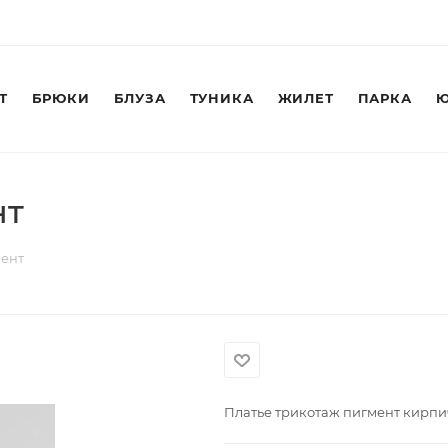
Т
БРЮКИ
БЛУЗА
ТУНИКА
ЖИЛЕТ
ПАРКА
Ю
нт
мент
Платье трикотаж пигмент кирп