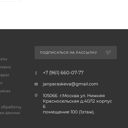
ПОДПИСАТЬСЯ НА РАССЫЛКУ
латы
тавки
+7 (961) 660-07-77
зврат
ет
janparaskeva@gmail.com
okies
105066 г.Москва ул. Нижняя
Красносельская д.40/12 корпус
6
 обработку
помещение 100 (1этаж).
ых данных