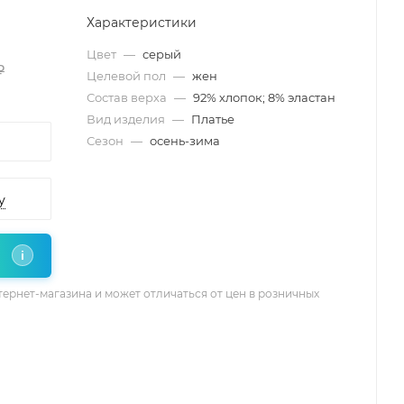
Характеристики
Цвет
—
серый
₽
Целевой пол
—
жен
Состав верха
—
92% хлопок; 8% эластан
Вид изделия
—
Платье
Сезон
—
осень-зима
у
i
тернет-магазина и может отличаться от цен в розничных