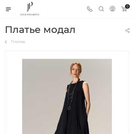
0
Платье модал
Платье