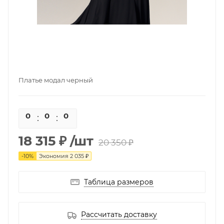
Платье модал черный
0
0
0
0
18 315 ₽
/шт
20 350 ₽
-
10
%
Экономия
2 035 ₽
Таблица размеров
Рассчитать доставку