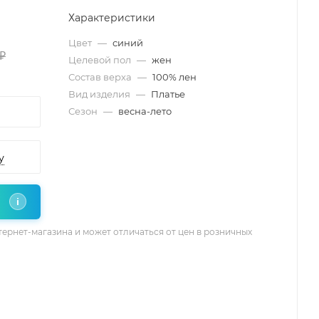
Характеристики
Цвет
—
синий
 ₽
Целевой пол
—
жен
Состав верха
—
100% лен
Вид изделия
—
Платье
Сезон
—
весна-лето
у
i
тернет-магазина и может отличаться от цен в розничных