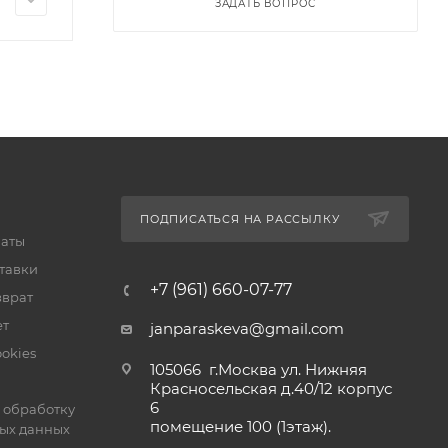
ЗАДАТЬ ВОПРОС
ПОДПИСАТЬСЯ НА РАССЫЛКУ
латы
тавки
+7 (961) 660-07-77
зврат
ет
janparaskeva@gmail.com
okies
105066 г.Москва ул. Нижняя
Красносельская д.40/12 корпус
6
 обработку
помещение 100 (1этаж).
ых данных