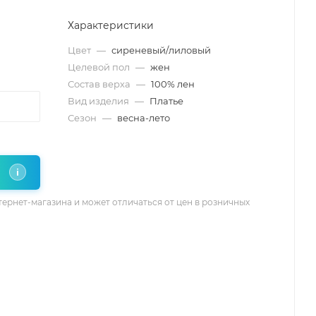
Характеристики
Цвет
—
сиреневый/лиловый
Целевой пол
—
жен
Состав верха
—
100% лен
Вид изделия
—
Платье
Сезон
—
весна-лето
i
тернет-магазина и может отличаться от цен в розничных