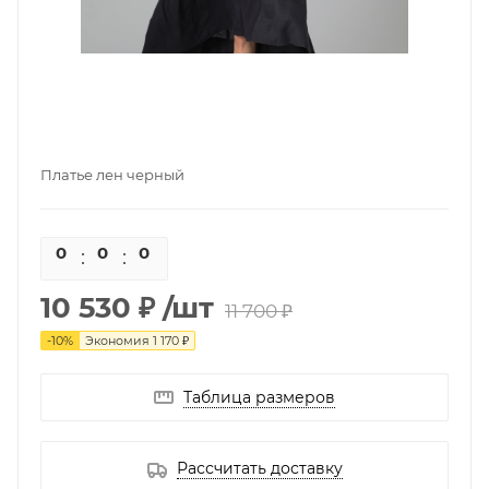
Платье лен черный
0
0
0
0
10 530 ₽
/шт
11 700 ₽
-
10
%
Экономия
1 170 ₽
Таблица размеров
Рассчитать доставку