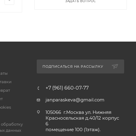
ЗАДАТЬ ВОПРОС
ПОДПИСАТЬСЯ НА РАССЫЛКУ
латы
тавки
+7 (961) 660-07-77
зврат
ет
janparaskeva@gmail.com
okies
105066 г.Москва ул. Нижняя
Красносельская д.40/12 корпус
6
 обработку
помещение 100 (1этаж).
ых данных