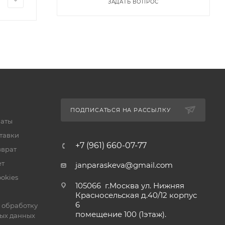
ЗАДАТЬ ВОПРОС
ПОДПИСАТЬСЯ НА РАССЫЛКУ
латы
тавки
+7 (961) 660-07-77
зврат
ет
janparaskeva@gmail.com
okies
105066 г.Москва ул. Нижняя
Красносельская д.40/12 корпус
6
 обработку
помещение 100 (1этаж).
ых данных