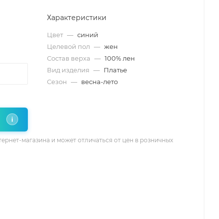
Характеристики
Цвет
—
синий
Целевой пол
—
жен
Состав верха
—
100% лен
Вид изделия
—
Платье
Сезон
—
весна-лето
i
тернет-магазина и может отличаться от цен в розничных