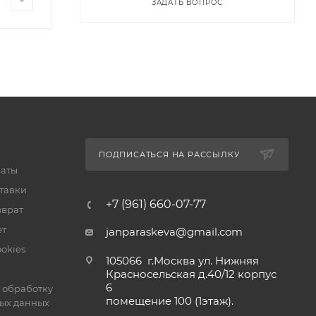
ЗАДАТЬ ВОПРОС
ПОДПИСАТЬСЯ НА РАССЫЛКУ
латы
тавки
+7 (961) 660-07-77
зврат
ет
janparaskeva@gmail.com
okies
105066 г.Москва ул. Нижняя
Красносельская д.40/12 корпус
6
 обработку
помещение 100 (1этаж).
ых данных