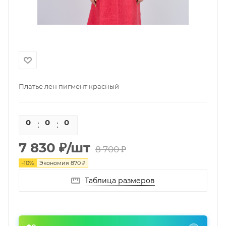
Платье лен пигмент красный
0
0
0
0
7 830
₽
/шт
8 700
₽
-
10
%
Экономия
870
₽
Таблица размеров