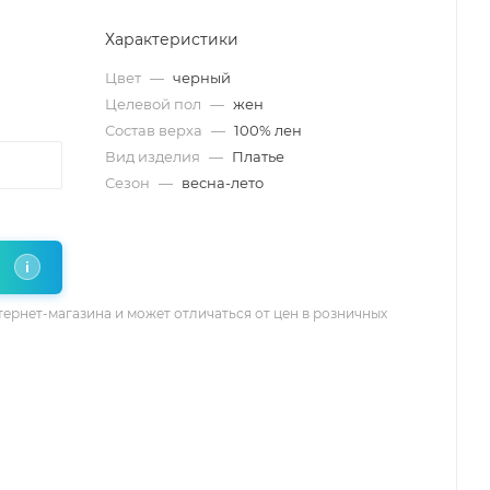
Характеристики
Цвет
—
черный
Целевой пол
—
жен
Состав верха
—
100% лен
Вид изделия
—
Платье
Сезон
—
весна-лето
i
тернет-магазина и может отличаться от цен в розничных