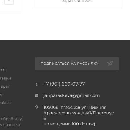
ЗАДАТЬ ВОПРОС
ПОДПИСАТЬСЯ НА РАССЫЛКУ
латы
тавки
+7 (961) 660-07-77
зврат
ет
janparaskeva@gmail.com
okies
105066 г.Москва ул. Нижняя
Красносельская д.40/12 корпус
6
 обработку
помещение 100 (1этаж).
ых данных