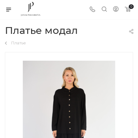
0
Платье модал
Платье