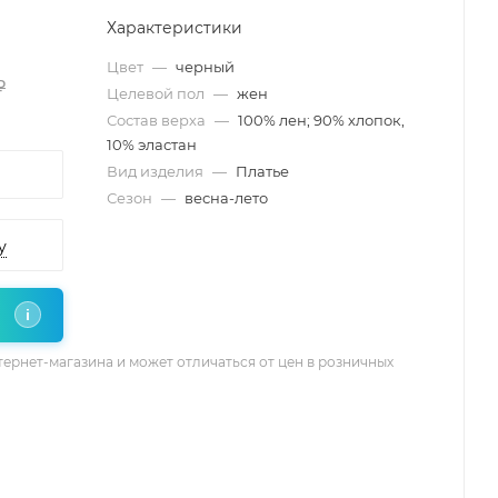
Характеристики
Цвет
—
черный
₽
Целевой пол
—
жен
Состав верха
—
100% лен; 90% хлопок,
10% эластан
Вид изделия
—
Платье
Сезон
—
весна-лето
у
i
тернет-магазина и может отличаться от цен в розничных