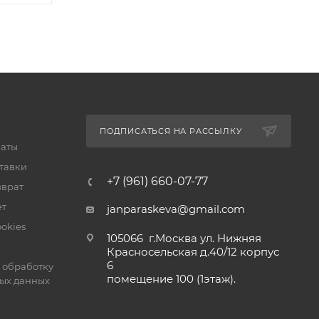
ПОДПИСАТЬСЯ НА РАССЫЛКУ
латы
тавки
+7 (961) 660-07-77
зврат
ет
janparaskeva@gmail.com
okies
105066 г.Москва ул. Нижняя
Красносельская д.40/12 корпус
6
 обработку
помещение 100 (1этаж).
ых данных