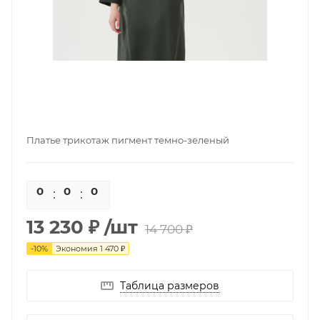
Платье трикотаж пигмент темно-зеленый
0
0
0
0
13 230 ₽
/шт
14 700 ₽
-
10
%
Экономия
1 470 ₽
Таблица размеров