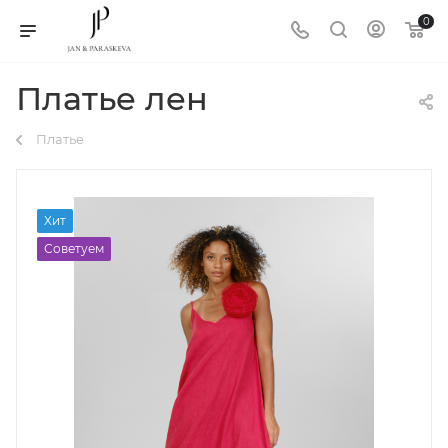
0
Платье лен
Платье
Хит
Советуем