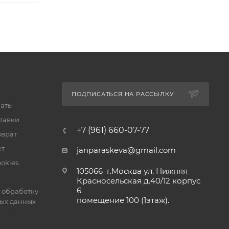
ПОДПИСАТЬСЯ НА РАССЫЛКУ
латы
тавки
+7 (961) 660-07-77
зврат
ет
janparaskeva@gmail.com
okies
105066 г.Москва ул. Нижняя
Красносельская д.40/12 корпус
6
 обработку
помещение 100 (1этаж).
ых данных