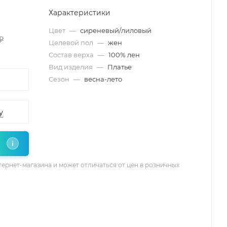
Характеристики
Цвет
—
сиреневый/лиловый
₽
Целевой пол
—
жен
Состав верха
—
100% лен
Вид изделия
—
Платье
Сезон
—
весна-лето
у
i
тернет-магазина и может отличаться от цен в розничных