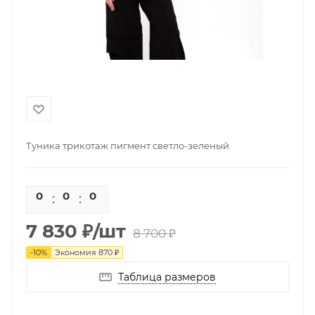
Туника трикотаж пигмент светло-зеленый
0
0
0
0
7 830
₽
/шт
8 700
₽
-
10
%
Экономия
870
₽
Таблица размеров