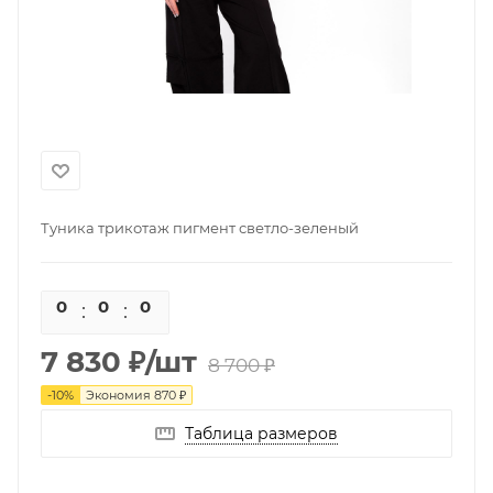
Туника трикотаж пигмент светло-зеленый
0
0
0
0
7 830
₽
/шт
8 700
₽
-
10
%
Экономия
870
₽
Таблица размеров