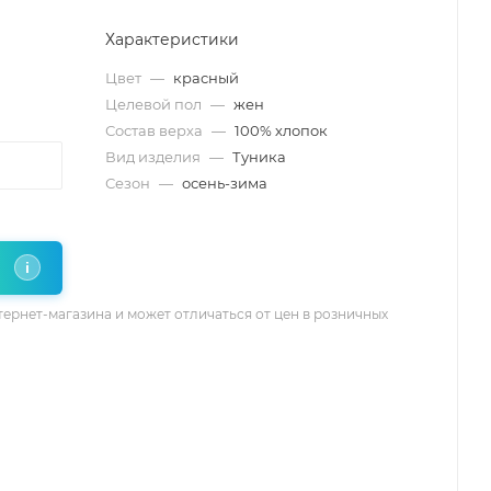
Характеристики
Цвет
—
красный
Целевой пол
—
жен
Состав верха
—
100% хлопок
Вид изделия
—
Туника
Сезон
—
осень-зима
i
тернет-магазина и может отличаться от цен в розничных