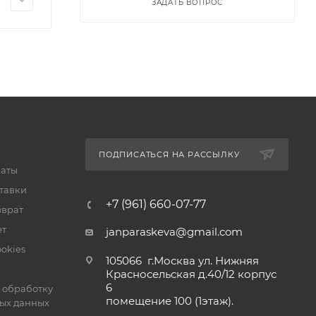
ЗАДАТЬ ВОПРОС
ПОДПИСАТЬСЯ НА РАССЫЛКУ
латы
тавки
+7 (961) 660-07-77
зврат
ет
janparaskeva@gmail.com
okies
105066 г.Москва ул. Нижняя
Красносельская д.40/12 корпус
6
 обработку
помещение 100 (1этаж).
ых данных