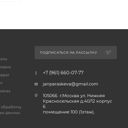
ПОДПИСАТЬСЯ НА РАССЫЛКУ
латы
тавки
+7 (961) 660-07-77
зврат
ет
janparaskeva@gmail.com
okies
105066 г.Москва ул. Нижняя
Красносельская д.40/12 корпус
6
 обработку
помещение 100 (1этаж).
ых данных