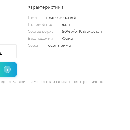
Характеристики
Цвет
—
темно-зеленый
Целевой пол
—
жен
Состав верха
—
90% х/б; 10% эластан
Вид изделия
—
Юбка
Сезон
—
осень-зима
у
i
тернет-магазина и может отличаться от цен в розничных