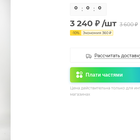
0
0
0
0
3 240 ₽
/шт
3 600 ₽
-
10
%
Экономия
360 ₽
Рассчитать доставк
Плати частями
Цена действительна только для ин
магазинах