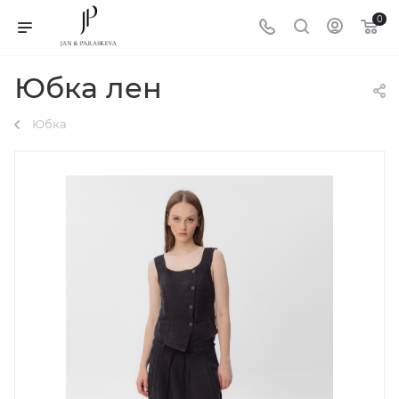
0
Юбка лен
Юбка