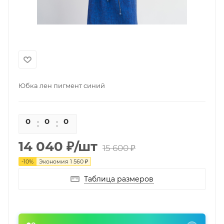
Юбка лен пигмент синий
0
0
0
0
14 040
₽
/шт
15 600
₽
-
10
%
Экономия
1 560
₽
Таблица размеров