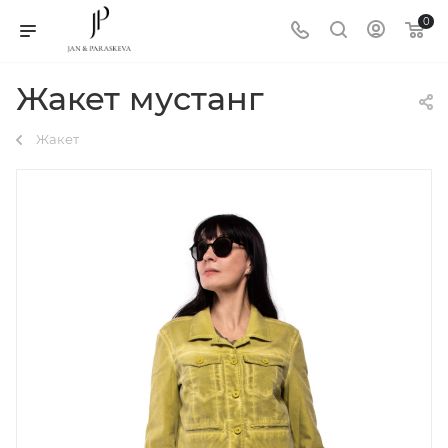
0
Жакет мустанг
Жакет