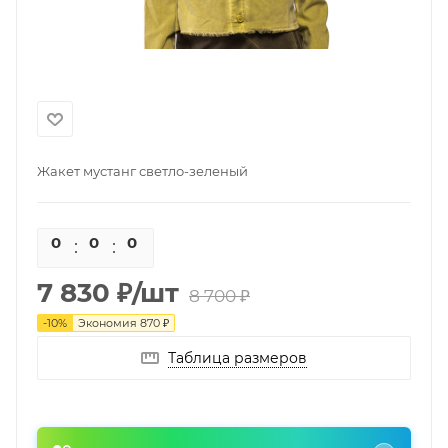
Жакет мустанг светло-зеленый
0
0
0
0
7 830
₽
/шт
8 700
₽
-
10
%
Экономия
870
₽
Таблица размеров