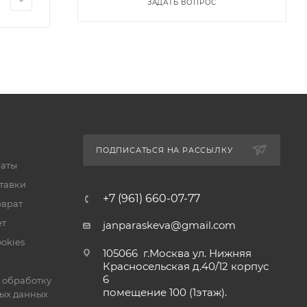
ЗАДАТЬ ВОПРОС
ПОДПИСАТЬСЯ НА РАССЫЛКУ
латы
тавки
+7 (961) 660-07-77
зврат
ет
janparaskeva@gmail.com
okies
105066 г.Москва ул. Нижняя
Красносельская д.40/12 корпус
6
 обработку
помещение 100 (1этаж).
ых данных