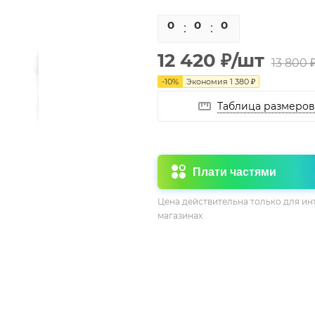
0
0
0
0
12 420
₽
/шт
13 800
-
10
%
Экономия
1 380
₽
Таблица размеров
Плати частями
Цена действительна только для ин
магазинах