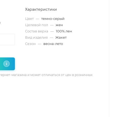
Характеристики
Цвет
—
темно-серый
₽
Целевой пол
—
жен
Состав верха
—
100% лен
Вид изделия
—
Жакет
Сезон
—
весна-лето
i
тернет-магазина и может отличаться от цен в розничных