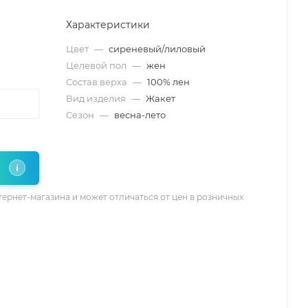
Характеристики
Цвет
—
сиреневый/лиловый
Целевой пол
—
жен
Состав верха
—
100% лен
Вид изделия
—
Жакет
Сезон
—
весна-лето
i
тернет-магазина и может отличаться от цен в розничных