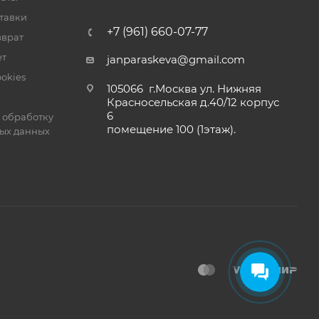
тавки
+7 (961) 660-07-77
зврат
ет
janparaskeva@gmail.com
okies
105066 г.Москва ул. Нижняя
Красносельская д.40/12 корпус
6
 обработку
помещение 100 (1этаж).
ых данных