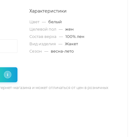
Характеристики
Цвет
—
белый
Целевой пол
—
жен
Состав верха
—
100% лен
Вид изделия
—
Жакет
Сезон
—
весна-лето
i
тернет-магазина и может отличаться от цен в розничных