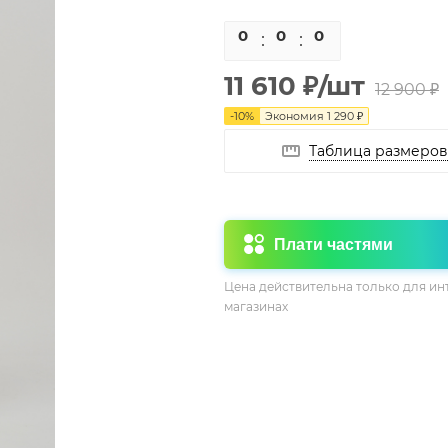
0
0
0
0
11 610
₽
/шт
12 900
₽
-
10
%
Экономия
1 290
₽
Таблица размеров
Плати частями
Цена действительна только для ин
магазинах