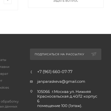
ЗАДАТЬ ВОПРОС
ПОДПИСАТЬСЯ НА РАССЫЛКУ
латы
тавки
+7 (961) 660-07-77
зврат
ет
janparaskeva@gmail.com
okies
105066 г.Москва ул. Нижняя
Красносельская д.40/12 корпус
6
 обработку
помещение 100 (1этаж).
ых данных