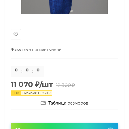
Жакет лен пигмент синий
0
0
0
0
11 070
₽
/шт
12 300
₽
-
10
%
Экономия
1 230
₽
Таблица размеров