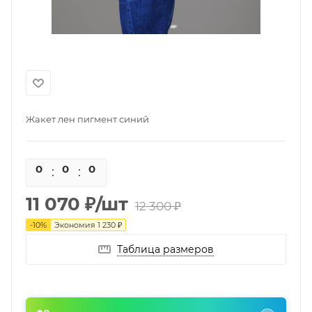
Жакет лен пигмент синий
0
0
0
0
11 070
₽
/шт
12 300
₽
-
10
%
Экономия
1 230
₽
Таблица размеров