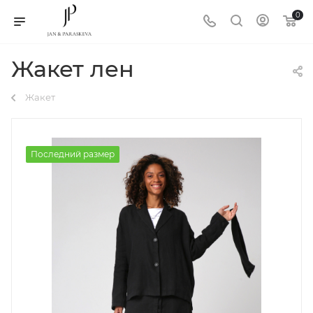
0
Жакет лен
Жакет
Последний размер