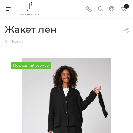
0
Жакет лен
Жакет
Последний размер