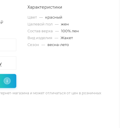
Характеристики
Цвет
—
красный
 ₽
Целевой пол
—
жен
Состав верха
—
100% лен
Вид изделия
—
Жакет
Сезон
—
весна-лето
у
i
тернет-магазина и может отличаться от цен в розничных