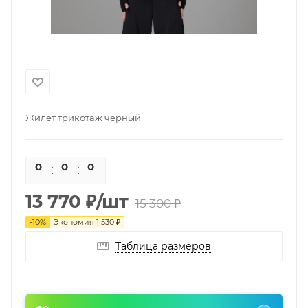
Жилет трикотаж черный
0
0
0
0
13 770
₽
/шт
15 300
₽
-
10
%
Экономия
1 530
₽
Таблица размеров