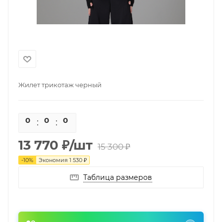
Жилет трикотаж черный
0
0
0
0
13 770
₽
/шт
15 300
₽
-
10
%
Экономия
1 530
₽
Таблица размеров