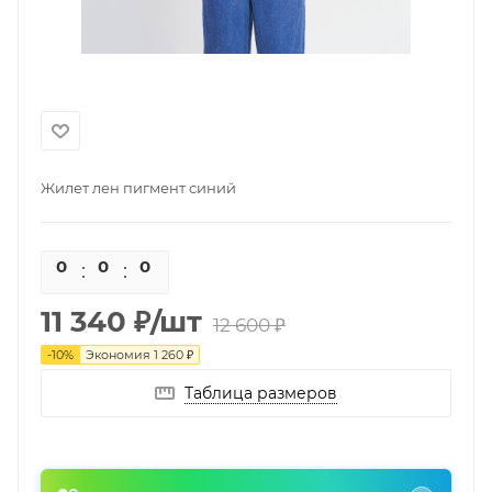
Жилет лен пигмент синий
0
0
0
0
11 340
₽
/шт
12 600
₽
-
10
%
Экономия
1 260
₽
Таблица размеров