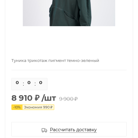
Туника трикотаж пигмент темно-зеленый
0
0
0
0
8 910 ₽
/шт
9 900 ₽
-
10
%
Экономия
990 ₽
Рассчитать доставку