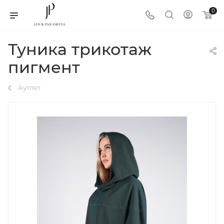
0
Туника трикотаж
пигмент
Аутлет