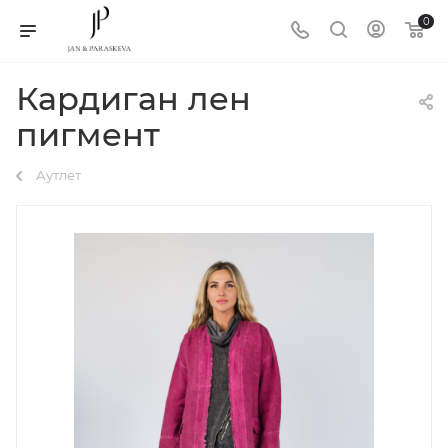
0
Кардиган лен
пигмент
Аутлет