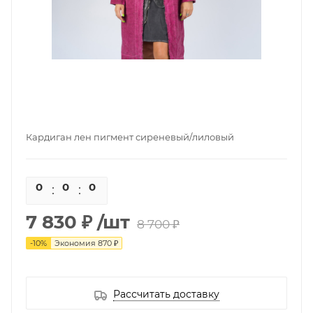
Кардиган лен пигмент сиреневый/лиловый
0
0
0
0
7 830 ₽
/шт
8 700 ₽
-
10
%
Экономия
870 ₽
Рассчитать доставку