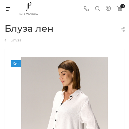
0
Блуза лен
Блуза
Хит