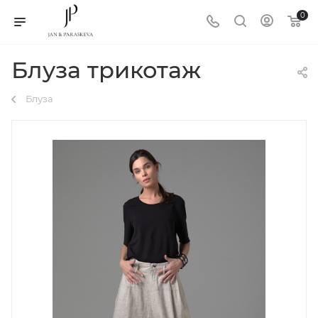
0
Блуза трикотаж
Блуза