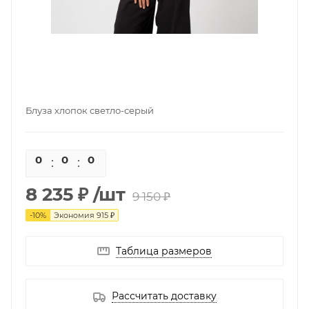
Блуза хлопок светло-серый
0
0
0
0
8 235 ₽
/шт
9 150 ₽
-
10
%
Экономия
915 ₽
Таблица размеров
Рассчитать доставку