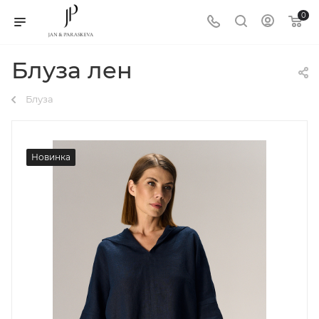
0
Блуза лен
Блуза
Новинка