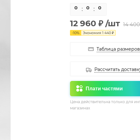
0
0
0
0
12 960 ₽
/шт
14 400
-
10
%
Экономия
1 440 ₽
Таблица размеров
Рассчитать доставк
Плати частями
Цена действительна только для ин
магазинах