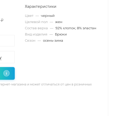
Характеристики
Цвет
—
черный
 ₽
Целевой пол
—
жен
Состав верха
—
92% хлопок; 8% эластан
Вид изделия
—
Брюки
Сезон
—
осень-зима
у
i
тернет-магазина и может отличаться от цен в розничных