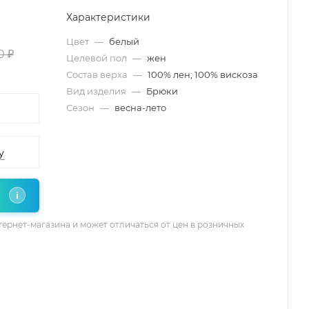
Характеристики
Цвет
—
белый
0 ₽
Целевой пол
—
жен
Состав верха
—
100% лен; 100% вискоза
Вид изделия
—
Брюки
Сезон
—
весна-лето
у
i
тернет-магазина и может отличаться от цен в розничных