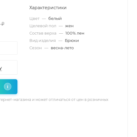
Характеристики
Цвет
—
белый
 ₽
Целевой пол
—
жен
Состав верха
—
100% лен
Вид изделия
—
Брюки
Сезон
—
весна-лето
у
i
тернет-магазина и может отличаться от цен в розничных