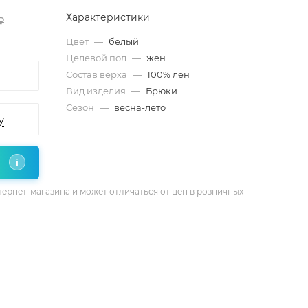
Характеристики
₽
Цвет
—
белый
Целевой пол
—
жен
Состав верха
—
100% лен
Вид изделия
—
Брюки
Сезон
—
весна-лето
у
i
тернет-магазина и может отличаться от цен в розничных