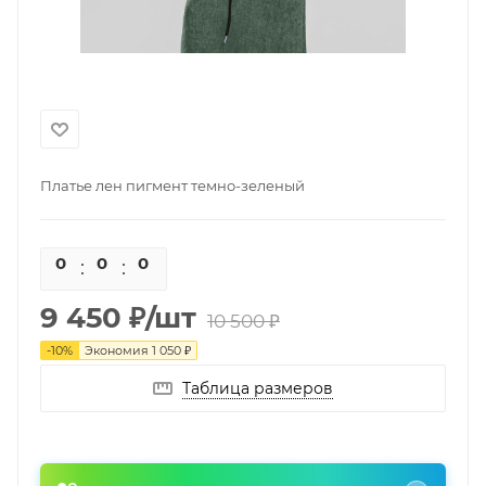
Платье лен пигмент темно-зеленый
0
0
0
0
9 450
₽
/шт
10 500
₽
-
10
%
Экономия
1 050
₽
Таблица размеров