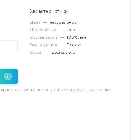
Характеристики
Цвет
—
натуральный
Целевой пол
—
жен
Состав верха
—
100% лен
Вид изделия
—
Платье
Сезон
—
весна-лето
i
тернет-магазина и может отличаться от цен в розничных