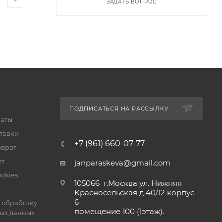
ЗАДАТЬ ВОПРОС
ПОДПИСАТЬСЯ НА РАССЫЛКУ
латы
тавки
+7 (961) 660-07-77
зврат
ет
janparaskeva@gmail.com
okies
105066 г.Москва ул. Нижняя
Красносельская д.40/12 корпус
6
 обработку
помещение 100 (1этаж).
ых данных