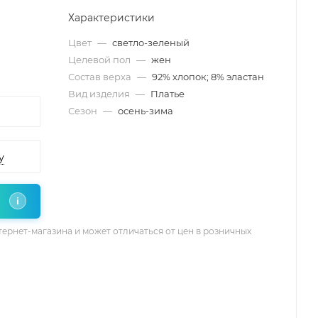
Характеристики
Цвет
—
светло-зеленый
Целевой пол
—
жен
Состав верха
—
92% хлопок; 8% эластан
Вид изделия
—
Платье
Сезон
—
осень-зима
у
i
тернет-магазина и может отличаться от цен в розничных