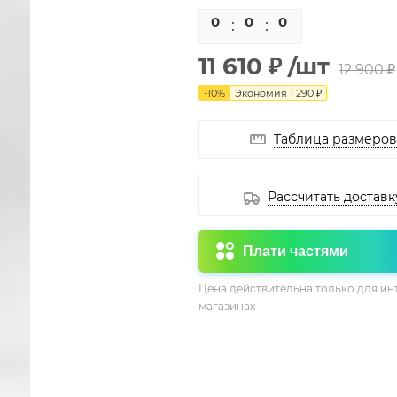
0
0
0
0
11 610 ₽
/шт
12 900 ₽
-
10
%
Экономия
1 290 ₽
Таблица размеров
Рассчитать доставк
Плати частями
Цена действительна только для ин
магазинах