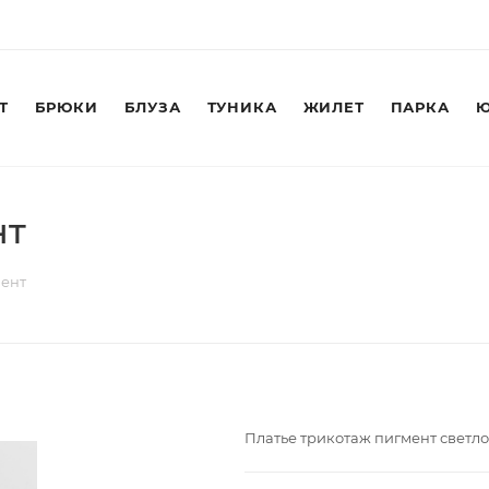
Т
БРЮКИ
БЛУЗА
ТУНИКА
ЖИЛЕТ
ПАРКА
Ю
нт
мент
Платье трикотаж пигмент светл