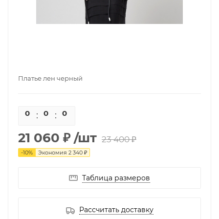
Платье лен черный
0
0
0
0
21 060 ₽
/шт
23 400 ₽
-
10
%
Экономия
2 340 ₽
Таблица размеров
Рассчитать доставку